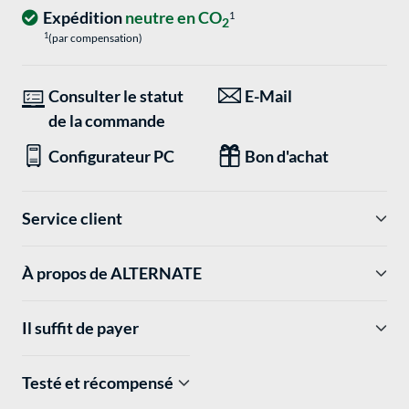
Expédition
neutre en CO
1
2
1
(par compensation)
Consulter le statut
E-Mail
de la commande
Configurateur PC
Bon d'achat
Service client
À propos de ALTERNATE
Il suffit de payer
Testé et récompensé