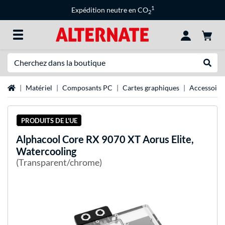
1
Expédition neutre en CO
2
Recherche
Recher
Page d'accueil
Matériel
Composants PC
Cartes graphiques
Accessoire
PRODUITS DE L'UE
Alphacool
Core RX 9070 XT Aorus Elite,
Watercooling
(Transparent/chrome)