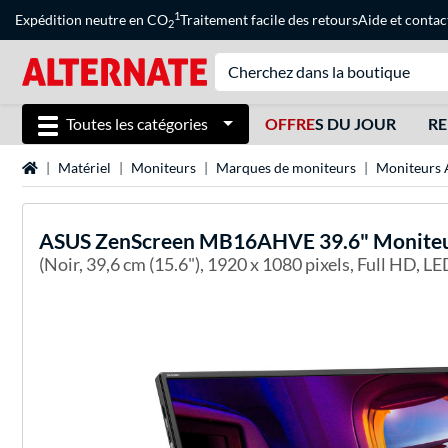
1
Expédition neutre en CO
Traitement facile des retours
Aide
et
contac
2
Toutes les catégories
OFFRE
S DU JOUR
RE
Page d'accueil
Matériel
Moniteurs
Marques de moniteurs
Moniteurs
ASUS
ZenScreen MB16AHVE 39.6" Monite
(Noir, 39,6 cm (15.6"), 1920 x 1080 pixels, Full HD, LE