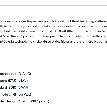
es conçu spécifiquement pour le travail mobile et les configurations mul
teté fulgurante, des couleurs intenses et des noirs profonds. Le moniteur
portable, une tablette ou une console. La flexibilité maximale est assuré
tre alimenté par un ordinateur portable ou alimenté par un ordinateur 
ntégré, la technologie Flicker-Free et des filtres à faible lumière bleue ga
 énergétique
B (A - G)
eures (DTS)
6 kWh
ndard (SDR)
6 Watt
 mode arrêt
0,5 Watt
ale d'image
15,6 cm (39,6 pouce)