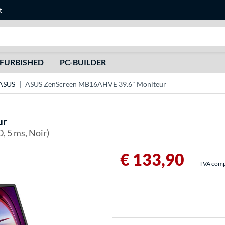
t
Recherche
FURBISHED
PC-BUILDER
 ASUS
ASUS ZenScreen MB16AHVE 39.6" Moniteur
ur
D, 5 ms, Noir)
€ 133,90
TVA compri