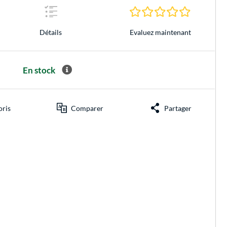
0.0 Étoiles 
Evaluez maintenant
Détails
En stock
oris
Comparer
Partager