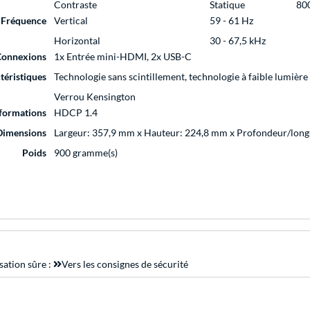
Contraste
Statique
800
Fréquence
Vertical
59 - 61 Hz
Horizontal
30 - 67,5 kHz
Connexions
1x Entrée mini-HDMI, 2x USB-C
téristiques
Technologie sans scintillement, technologie à faible lumière
Verrou Kensington
nformations
HDCP 1.4
Dimensions
Largeur: 357,9 mm x Hauteur: 224,8 mm x Profondeur/lon
Poids
900 gramme(s)
sation sûre :
Vers les consignes de sécurité