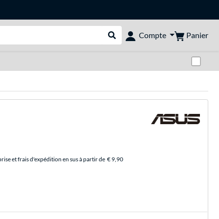
Panier
Compte
Rechercher dans le shop
Pas
se et frais d'expédition en sus à partir de
€ 9,90