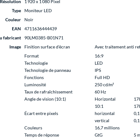
Résolution
1 920 x 1 080 Pixel
Type
Moniteur LED
Couleur
Noir
EAN
4711636444439
u fabricant
90LM0385-B01N71
Image
Finition surface d'écran
Avec traitement anti ref
Format
16:9
Technologie
LED
Technologie de panneau
IPS
Fonctions
Full HD
Luminosité
250 cd/m²
Taux de rafraîchissement
60 Hz
Angle de vision (10:1)
Horizontal
17
10:1
17
Écart entre pixels
horizontal
0,
vertical
0,
Couleurs
16,7 millions
Temps de réponse
GtG
5 