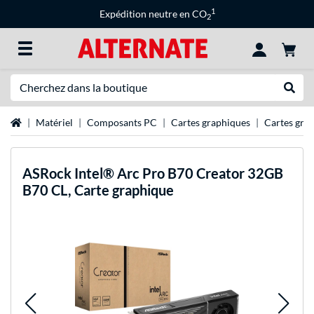
1
Expédition neutre en CO
2
Recherche
Recher
Page d'accueil
Matériel
Composants PC
Cartes graphiques
Cartes gra
ASRock
Intel® Arc Pro B70 Creator 32GB
B70 CL, Carte graphique