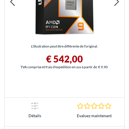
L'illustration peut être différente de l'original.
€ 542,00
TVA comprise et frais d'expédition en sus à partir de
€ 9,90
0.0 Étoile
Evaluez maintenant
Détails