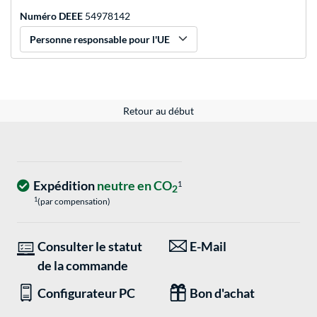
Numéro DEEE
54978142
Personne responsable pour l'UE
Retour au début
Expédition
neutre en CO
1
2
1
(par compensation)
Consulter le statut
E-Mail
de la commande
Configurateur PC
Bon d'achat