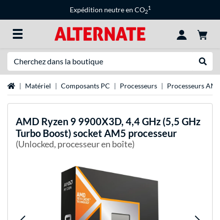
1
Expédition neutre en CO
2
Recherche
Recher
Page d'accueil
Matériel
Composants PC
Processeurs
Processeurs AM
AMD
Ryzen 9 9900X3D, 4,4 GHz (5,5 GHz
Turbo Boost) socket AM5 processeur
(Unlocked, processeur en boîte)