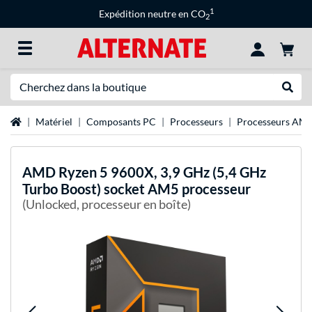
1
Expédition neutre en CO
2
Recherche
Recher
Page d'accueil
Matériel
Composants PC
Processeurs
Processeurs AM
AMD
Ryzen 5 9600X, 3,9 GHz (5,4 GHz
Turbo Boost) socket AM5 processeur
(Unlocked, processeur en boîte)