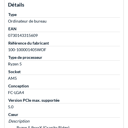
Détails
Type
Ordinateur de bureau
EAN
0730143315609
Référence du fabricant
100-100001405WOF
Type de processeur
Ryzen 5
Socket
AM5
Conception
FC-LGA4
Version PCIe max. supportée
5.0
Cœur
Description
Ryzen 5 9xxxX (Granite Ridge)