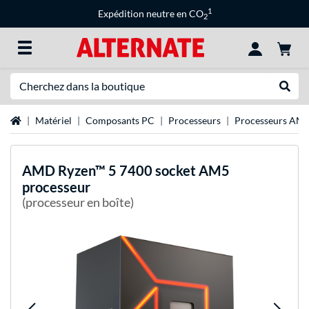
1
Expédition neutre en CO
2
Recherche
Recher
Page d'accueil
Matériel
Composants PC
Processeurs
Processeurs AM
AMD
Ryzen™ 5 7400 socket AM5
processeur
(processeur en boîte)