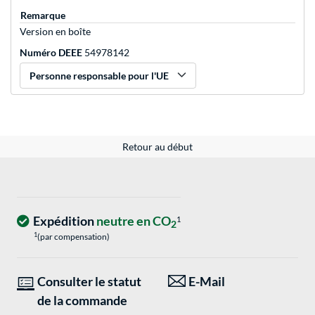
Remarque
Version en boîte
Numéro DEEE
54978142
Personne responsable pour l'UE
Retour au début
Expédition
neutre en CO
1
2
1
(par compensation)
Consulter le statut
E-Mail
de la commande