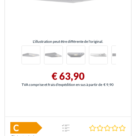
L'illustration peut être différente de l'original.
€ 63,90
TVA comprise et frais d'expédition en sus à partir de
€ 9,90
0.0 É