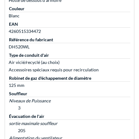
Hotte de dessous d'armoire
Couleur
Blanc
EAN
4260515334472
Référence du fabricant
DH520WL
Type de conduit d'air
Air vicié/recyclé (au choix)
Accessoires spéciaux requis pour recirculation
Robinet de gaz d'échappement de diamètre
125 mm
Souffleur
Niveaux de Puissance
3
Évacuation de l'air
sortie maximale souffleur
205
Alimentation du ventilateur