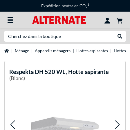
1
Expédition neutre en CO
2
Recherche
Recher
Page d'accueil
Ménage
Appareils ménagers
Hottes aspirantes
Hottes d
Respekta
DH 520 WL, Hotte aspirante
(Blanc)