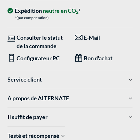
Expédition
neutre en CO
1
2
1
(par compensation)
Consulter le statut
E-Mail
de la commande
Configurateur PC
Bon d'achat
Service client
À propos de ALTERNATE
Il suffit de payer
Testé et récompensé