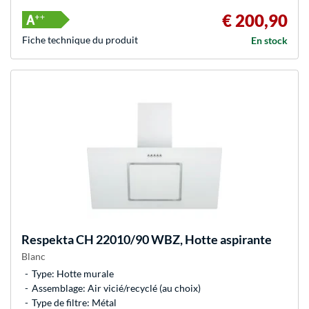
€ 200,90
Fiche technique du produit
En stock
Respekta
CH 22010/90 WBZ, Hotte aspirante
Blanc
Type: Hotte murale
Assemblage: Air vicié/recyclé (au choix)
Type de filtre: Métal