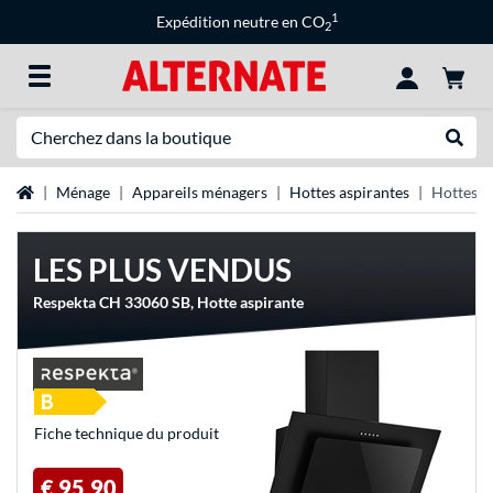
1
Expédition neutre en CO
2
Recherche
Recher
Page d'accueil
Ménage
Appareils ménagers
Hottes aspirantes
Hottes m
LES PLUS VENDUS
Respekta CH 33060 SB, Hotte aspirante
Fiche technique du produit
€ 95,90