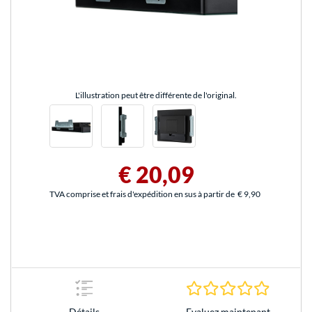
L'illustration peut être différente de l'original.
€ 20,09
TVA comprise et frais d'expédition en sus à partir de
€ 9,90
0.0 Étoile
Evaluez maintenant
Détails