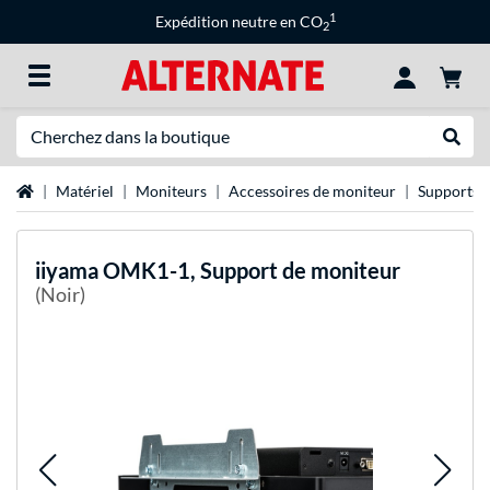
1
Expédition neutre en CO
2
Recherche
Recher
Page d'accueil
Matériel
Moniteurs
Accessoires de moniteur
Supports 
iiyama
OMK1-1, Support de moniteur
(Noir)