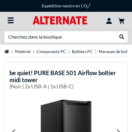
1
Expédition neutre en CO
2
Recherche
Recher
Page d'accueil
Matériel
Composants PC
Boîtiers PC
Marques de boîtie
be quiet!
PURE BASE 501 Airflow boîtier
midi tower
(Noir | 2x USB-A | 1x USB-C)