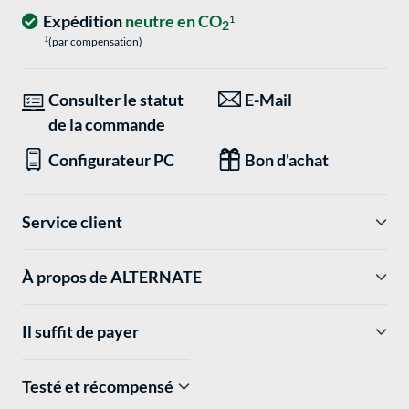
Expédition
neutre en CO
1
2
1
(par compensation)
Consulter le statut
E-Mail
de la commande
Configurateur PC
Bon d'achat
Service client
À propos de ALTERNATE
Il suffit de payer
Testé et récompensé