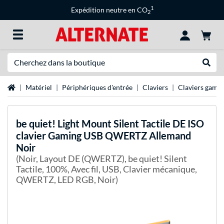
1
Expédition neutre en CO
2
Recherche
Recher
Page d'accueil
Matériel
Périphériques d'entrée
Claviers
Claviers game
be quiet!
Light Mount Silent Tactile DE ISO
clavier Gaming USB QWERTZ Allemand
Noir
(Noir, Layout DE (QWERTZ), be quiet! Silent
Tactile, 100%, Avec fil, USB, Clavier mécanique,
QWERTZ, LED RGB, Noir)