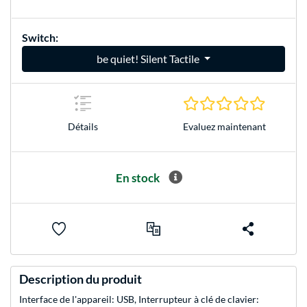
Switch:
be quiet! Silent Tactile
0.0 Étoile
Evaluez maintenant
Détails
En stock
Description du produit
Interface de l'appareil: USB, Interrupteur à clé de clavier: