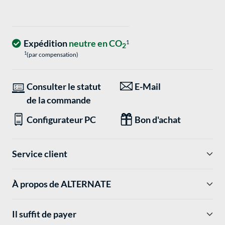
Expédition
neutre en CO
1
2
1
(par compensation)
Consulter le statut
E-Mail
de la commande
Configurateur PC
Bon d'achat
Service client
À propos de ALTERNATE
Il suffit de payer