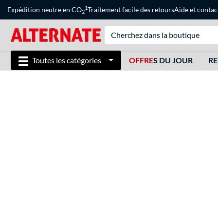
1
Expédition neutre en CO
Traitement facile des retours
Aide
et
contac
2
Toutes les catégories
OFFRE
S DU JOUR
RE