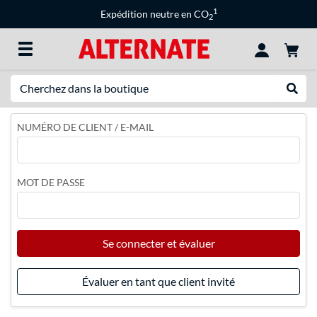
1
Expédition neutre en CO
2
Recherche
Recher
NUMÉRO DE CLIENT / E-MAIL
MOT DE PASSE
Se connecter et évaluer
Évaluer en tant que client invité