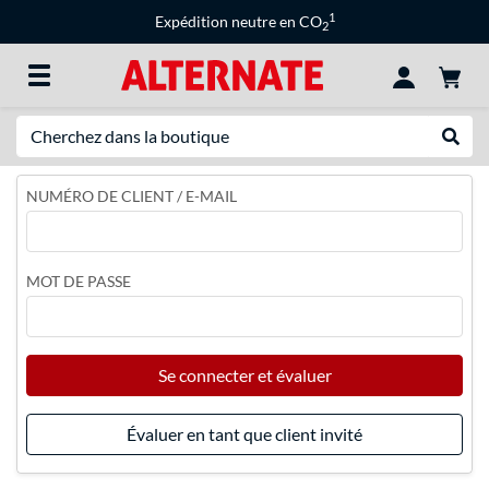
1
Expédition neutre en CO
2
Recherche
Recher
NUMÉRO DE CLIENT / E-MAIL
MOT DE PASSE
Se connecter et évaluer
Évaluer en tant que client invité