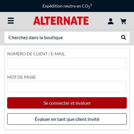
1
Expédition neutre en CO
2
Recherche
Recher
NUMÉRO DE CLIENT / E-MAIL
MOT DE PASSE
Se connecter et évaluer
Évaluer en tant que client invité