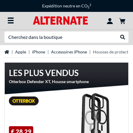
1
Expédition neutre en CO
2
Recherche
Recher
Page d'accueil
Apple
iPhone
Accessoires iPhone
Housses de protectio
LES PLUS VENDUS
Otterbox Defender XT, Housse smartphone
€ 28,29