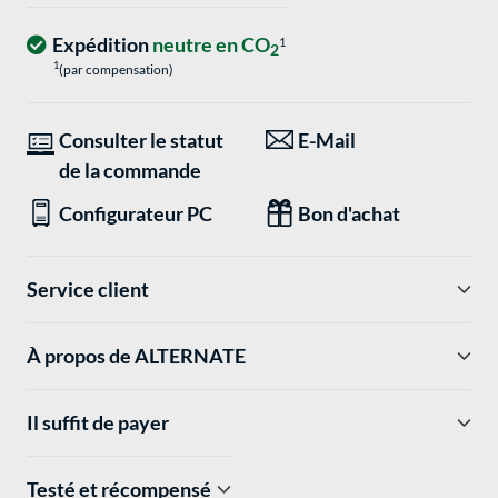
Expédition
neutre en CO
1
2
1
(par compensation)
Consulter le statut
E-Mail
de la commande
Configurateur PC
Bon d'achat
Service client
À propos de ALTERNATE
Il suffit de payer
Testé et récompensé