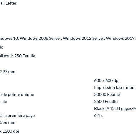
al, Letter
ndows 10, Windows 2008 Server, Windows 2012 Server, Windows 2019 
Mo
liste 1: 250 Feuille
 297 mm
600 x 600 dpi
Impression laser mo
e de pointe unique
30000 Feuille
male
2500 Feuille
Black (A4): 34 pages/
 à la première page
6,4 s
 356 mm
x 1200 dpi