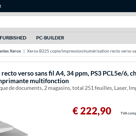
t
Recherche
FURBISHED
PC-BUILDER
ntes Xerox
Xerox B225 copie/impression/numérisation recto verso san
recto verso sans fil A4, 34 ppm, PS3 PCL5e/6, 
Imprimante multifonction
ue de documents, 2 magasins, total 251 feuilles, Laser, I
€ 222,90
TVA compri