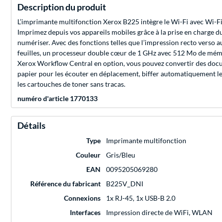
Description du produit
L’imprimante multifonction Xerox B225 intègre le Wi-Fi avec Wi-Fi Dire
Imprimez depuis vos appareils mobiles grâce à la prise en charge 
numériser. Avec des fonctions telles que l’impression recto verso 
feuilles, un processeur double cœur de 1 GHz avec 512 Mo de mémoi
Xerox Workflow Central en option, vous pouvez convertir des docum
papier pour les écouter en déplacement, biffer automatiquement l
les cartouches de toner sans tracas.
numéro d'article 1770133
Détails
Type
Imprimante multifonction
Couleur
Gris/Bleu
EAN
0095205069280
Référence du fabricant
B225V_DNI
Connexions
1x RJ-45, 1x USB-B 2.0
Interfaces
Impression directe de WiFi, WLAN