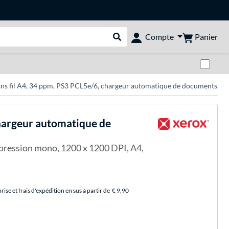
Panier
Compte
Rechercher dans le shop
Pas
s fil A4, 34 ppm, PS3 PCL5e/6, chargeur automatique de documents, 2 ma
chargeur automatique de
mpression mono, 1200 x 1200 DPI, A4,
se et frais d'expédition en sus à partir de
€ 9,90