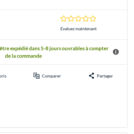
0.0 Étoiles à 0 Évalu
Evaluez maintenant
 être expédié dans 5-8 jours ouvrables à compter
de la commande
oris
Comparer
Partager