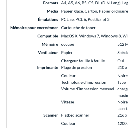
Formats
A4, A5, A6, B5, C5, DL (DIN-Lang), Leg
Media
Papier glacé, Carton, Papier ordinaire
Émulations
PCL 5e, PCL 6, PostScript 3
Mémoire pour encre/toner
Cartouche de toner
Compatible
MacOS X, Windows 7, Windows 8, Wi
Mémoire
occupé
512 
Ventilateur
Papier
Spécia
Chargeur feuille à feuille
Oui
Imprimante
Plage de pression
210 x
Couleur
Noire
Technologie d'impression
Type
Volume d'impression mensuel
charg
maxi
Vitesse
Noire
lasert
Scanner
Flatbed scanner
216 x
Couleur
1200 