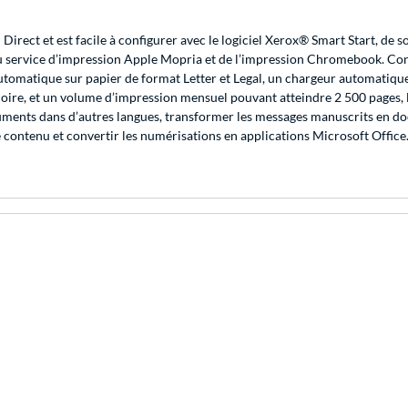
ct et est facile à configurer avec le logiciel Xerox® Smart Start, de sorte 
du service d’impression Apple Mopria et de l’impression Chromebook. Conç
automatique sur papier de format Letter et Legal, un chargeur automatiqu
re, et un volume d’impression mensuel pouvant atteindre 2 500 pages, l’
ents dans d’autres langues, transformer les messages manuscrits en docu
e contenu et convertir les numérisations en applications Microsoft Offi