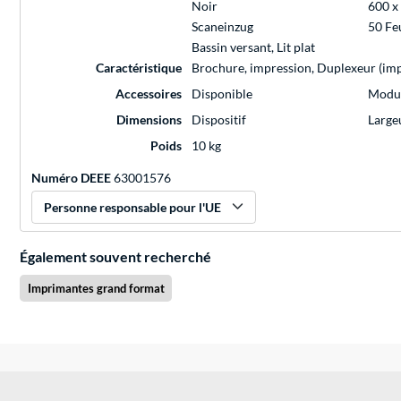
Noir
600 x
Scaneinzug
50 Feu
Bassin versant, Lit plat
Caractéristique
Brochure, impression, Duplexeur (impr
Accessoires
Disponible
Modul
Dimensions
Dispositif
Large
Poids
10 kg
Numéro DEEE
63001576
Personne responsable pour l'UE
Également souvent recherché
Imprimantes grand format