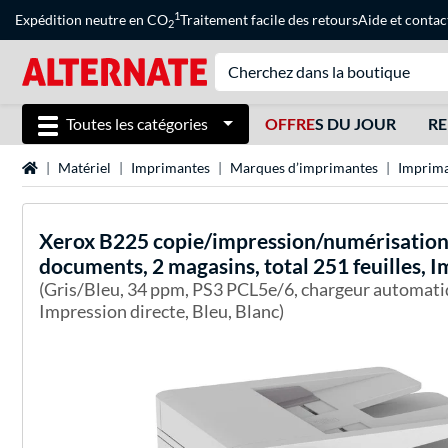
1
Expédition neutre en CO
Traitement facile des retours
Aide
et
contac
2
Toutes les catégories
OFFRE
S DU JOUR
RE
Page d'accueil
Matériel
Imprimantes
Marques d’imprimantes
Imprima
Xerox
B225 copie/impression/numérisation 
documents, 2 magasins, total 251 feuilles, 
(Gris/Bleu, 34 ppm, PS3 PCL5e/6, chargeur automatiq
Impression directe, Bleu, Blanc)