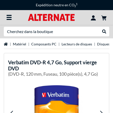
1
Expédition neutre en CO
2
Recherche
Recher
Page d'accueil
Matériel
Composants PC
Lecteurs de disques
Disques v
Verbatim
DVD-R 4,7 Go, Support vierge
DVD
(DVD-R, 120 mm, Fuseau, 100 pièce(s), 4,7 Go)