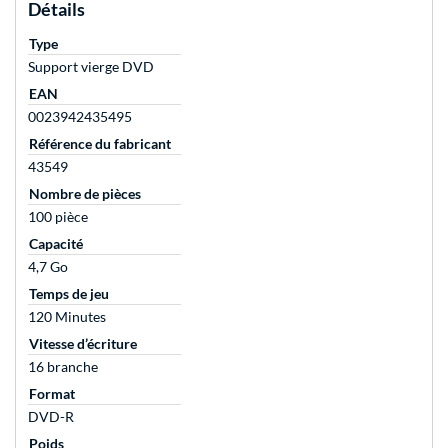
Détails
Type
Support vierge DVD
EAN
0023942435495
Référence du fabricant
43549
Nombre de pièces
100 pièce
Capacité
4,7 Go
Temps de jeu
120 Minutes
Vitesse d’écriture
16 branche
Format
DVD-R
Poids