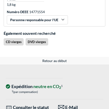
1,8 kg
Numéro DEEE
14771554
Personne responsable pour l'UE
Également souvent recherché
CD vierges
DVD vierges
Retour au début
Expédition
neutre en CO
1
2
1
(par compensation)
Consulter le statut
E-Mail