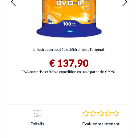
L'illustration peut être différente de l'original.
€ 137,90
TVA comprise et frais d'expédition en sus à partir de
€ 9,90
0.0 Étoile
Evaluez maintenant
Détails