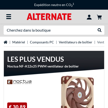
1
Expédition neutre en CO
2
Recherche
Recher
Page d'accueil
Matériel
Composants PC
Ventilateurs de boîtier
Ventil
LES PLUS VENDUS
Noctua NF-A12x25 PWM ventilateur de boîtier
€ 30,89