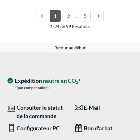
1
2
5
…
1-24 de 99 Résultats
Retour au début
Expédition
neutre en CO
1
2
1
(par compensation)
Consulter le statut
E-Mail
de la commande
Configurateur PC
Bon d'achat