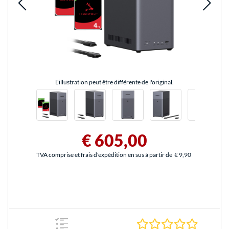
L'illustration peut être différente de l'original.
€ 605,00
TVA comprise et frais d'expédition en sus à partir de
€ 9,90
0.0 Étoile