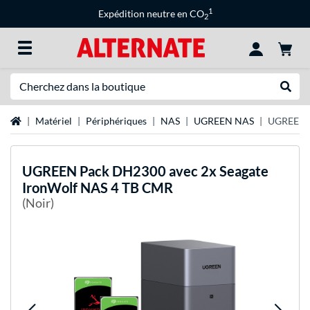
1
Expédition neutre en CO
2
Recherche
Recher
Page d'accueil
Matériel
Périphériques
NAS
UGREEN NAS
UGREEN P
UGREEN
Pack DH2300 avec 2x Seagate
IronWolf NAS 4 TB CMR
(Noir)