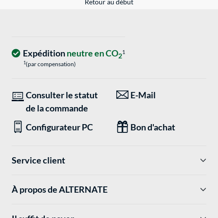
Retour au début
Expédition
neutre en CO
1
2
1
(par compensation)
Consulter le statut
E-Mail
de la commande
Configurateur PC
Bon d'achat
Service client
À propos de ALTERNATE