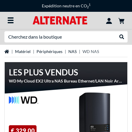
1
Expédition neutre en CO
2
Recherche
Recher
Page d'accueil
Matériel
Périphériques
NAS
WD NAS
LES PLUS VENDUS
WD My Cloud EX2 Ultra NAS Bureau Ethernet/LAN Noir Armada 385
€ 329,00