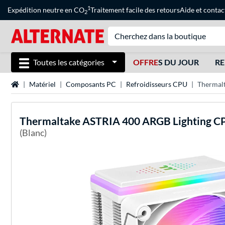
1
Expédition neutre en CO
Traitement facile des retours
Aide
et
contac
2
Toutes les catégories
OFFRE
S DU JOUR
RE
Page d'accueil
Matériel
Composants PC
Refroidisseurs CPU
Thermalt
Thermaltake
ASTRIA 400 ARGB Lighting CP
(Blanc)