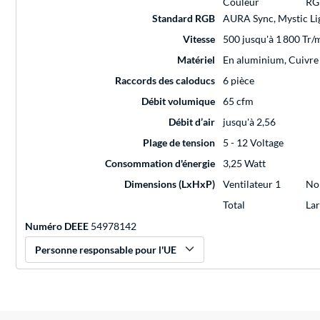
Couleur
RG
Standard RGB
AURA Sync, Mystic Li
Vitesse
500 jusqu'à 1 800 Tr/
Matériel
En aluminium, Cuivre
Raccords des caloducs
6 pièce
Débit volumique
65 cfm
Débit d’air
jusqu'à 2,56
Plage de tension
5 - 12 Voltage
Consommation d'énergie
3,25 Watt
Dimensions (LxHxP)
Ventilateur 1
No
Total
La
Numéro DEEE
54978142
Personne responsable pour l'UE