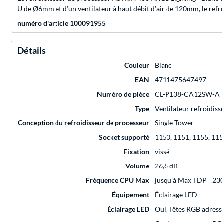
U de Ø6mm et d’un ventilateur à haut débit d’air de 120mm, le ref
numéro d'article 100091955
Détails
Couleur
Blanc
EAN
4711475647497
Numéro de pièce
CL-P138-CA12SW-A
Type
Ventilateur refroidis
Conception du refroidisseur de processeur
Single Tower
Socket supporté
1150, 1151, 1155, 11
Fixation
vissé
Volume
26,8 dB
Fréquence CPU Max
jusqu'à Max TDP
23
Équipement
Éclairage LED
Éclairage LED
Oui, Têtes RGB adress