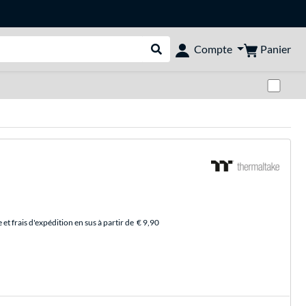
Panier
Compte
Rechercher dans le shop
Pas
et frais d'expédition en sus à partir de
€ 9,90