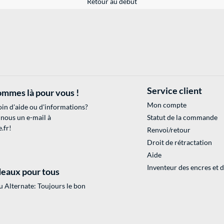
Retour au début
Service client
mmes là pour vous !
Mon compte
in d'aide ou d'informations?
 nous un e-mail à
Statut de la commande
.fr
!
Renvoi/retour
Droit de rétractation
Aide
Inventeur des encres et 
eaux pour tous
 Alternate: Toujours le bon