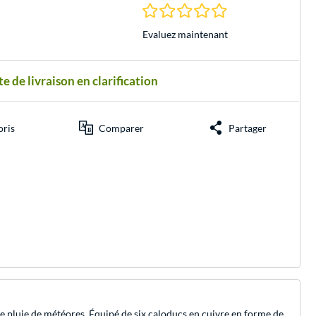
0.0 Étoiles à 0 Évalu
Evaluez maintenant
e de livraison en clarification
oris
Comparer
Partager
 pluie de météores. Équipé de six caloducs en cuivre en forme de