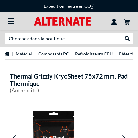
1
Expédition neutre en CO
2
Recherche
Recher
Page d'accueil
Matériel
Composants PC
Refroidisseurs CPU
Pâtes the
Thermal Grizzly
KryoSheet 75x72 mm, Pad
Thermique
(Anthracite)