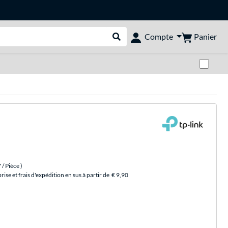
Panier
Compte
Rechercher dans le shop
Pas
7
/ Pièce
)
se et frais d'expédition en sus à partir de
€ 9,90