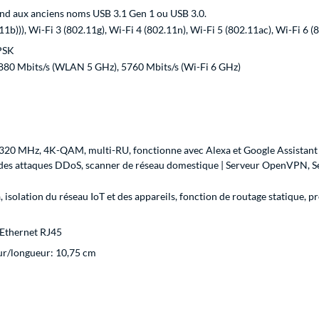
nd aux anciens noms USB 3.1 Gen 1 ou USB 3.0.
11b))), Wi-Fi 3 (802.11g), Wi-Fi 4 (802.11n), Wi-Fi 5 (802.11ac), Wi-Fi 6 
PSK
880 Mbits/s (WLAN 5 GHz), 5760 Mbits/s (Wi-Fi 6 GHz)
 320 MHz, 4K-QAM, multi-RU, fonctionne avec Alexa et Google Assistant | 
n des attaques DDoS, scanner de réseau domestique | Serveur OpenVPN,
 isolation du réseau IoT et des appareils, fonction de routage statique
 Ethernet RJ45
ur/longueur: 10,75 cm