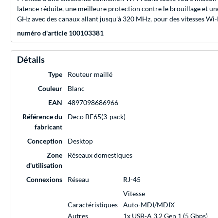
latence réduite, une meilleure protection contre le brouillage et un
GHz avec des canaux allant jusqu'à 320 MHz, pour des vitesses Wi-
numéro d'article 100103381
Détails
Type
Routeur maillé
Couleur
Blanc
EAN
4897098686966
Référence du
Deco BE65(3-pack)
fabricant
Conception
Desktop
Zone
Réseaux domestiques
d'utilisation
Connexions
Réseau
RJ-45
Vitesse
Caractéristiques
Auto-MDI/MDIX
Autres
1x USB-A 3.2 Gen 1 (5 Gbps)