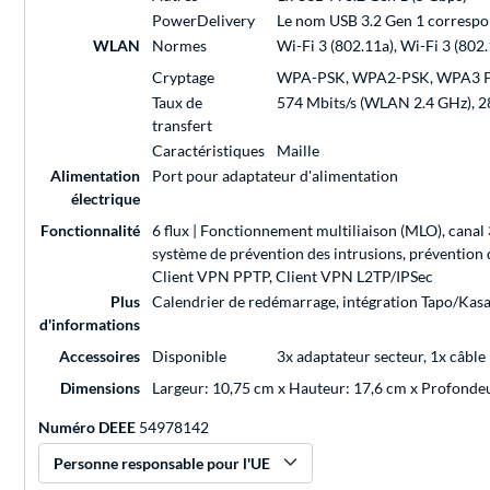
PowerDelivery
Le nom USB 3.2 Gen 1 correspo
WLAN
Normes
Wi-Fi 3 (802.11a), Wi-Fi 3 (802.
Cryptage
WPA-PSK, WPA2-PSK, WPA3 
Taux de
574 Mbits/s (WLAN 2.4 GHz), 2
transfert
Caractéristiques
Maille
Alimentation
Port pour adaptateur d'alimentation
électrique
Fonctionnalité
6 flux | Fonctionnement multiliaison (MLO), canal
système de prévention des intrusions, préventio
Client VPN PPTP, Client VPN L2TP/IPSec
Plus
Calendrier de redémarrage, intégration Tapo/Kasa,
d'informations
Accessoires
Disponible
3x adaptateur secteur, 1x câble
Dimensions
Largeur: 10,75 cm x Hauteur: 17,6 cm x Profonde
Numéro DEEE
54978142
Personne responsable pour l'UE