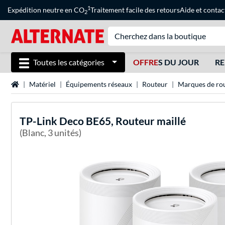
1
Expédition neutre en CO
Traitement facile des retours
Aide
et
contac
2
Toutes les catégories
OFFRE
S DU JOUR
RE
Page d'accueil
Matériel
Équipements réseaux
Routeur
Marques de ro
TP-Link
Deco BE65, Routeur maillé
(Blanc, 3 unités)