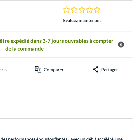
0.0 Étoiles à 0 Évalu
Evaluez maintenant
 être expédié dans 3-7 jours ouvrables à compter
de la commande
oris
Comparer
Partager
e des performances époustouflantes - avec un débit accéléré, une