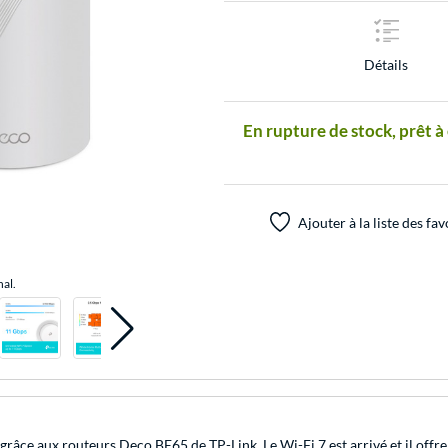
Détails
En rupture de stock, prêt à
Ajouter à la liste des fav
nal.
grâce aux routeurs Deco BE65 de TP-Link. Le Wi-Fi 7 est arrivé et il offr