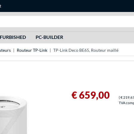
t
Recherche
FURBISHED
PC-BUILDER
uteurs
Routeur TP-Link
TP-Link Deco BE65, Routeur maillé
€ 659,00
(
€ 219,6
TVA compri