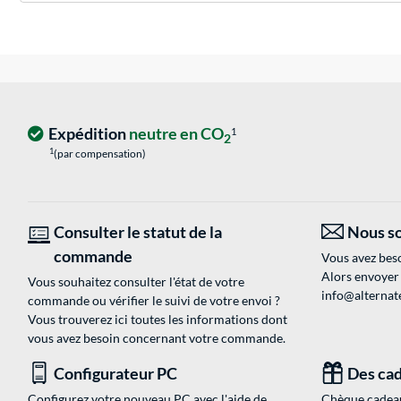
Expédition
neutre en CO
1
2
1
(par compensation)
Consulter le statut de la
Nous so
commande
Vous avez beso
Alors envoyer
Vous souhaitez consulter l'état de votre
info@alternate
commande ou vérifier le suivi de votre envoi ?
Vous trouverez ici toutes les informations dont
vous avez besoin concernant votre commande.
Configurateur PC
Des cad
Configurez votre nouveau PC avec l'aide de
Chèque cadeau