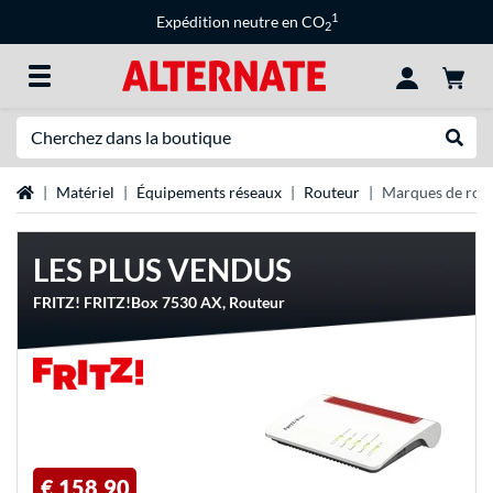
1
Expédition neutre en CO
2
Recherche
Recher
Page d'accueil
Matériel
Équipements réseaux
Routeur
Marques de rou
LES PLUS VENDUS
FRITZ! FRITZ!Box 7530 AX, Routeur
€ 158,90