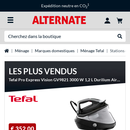
1
Expédition neutre en CO
2
Recherche
Recher
Page d'accueil
Ménage
Marques domestiques
Ménage Tefal
Stations de
LES PLUS VENDUS
Tefal Pro Express Vision GV9821 3000 W 1,2 L Durilium AirGlide Autoclean soleplate Noir, Argent, Centrales à vapeur
€ 352,00