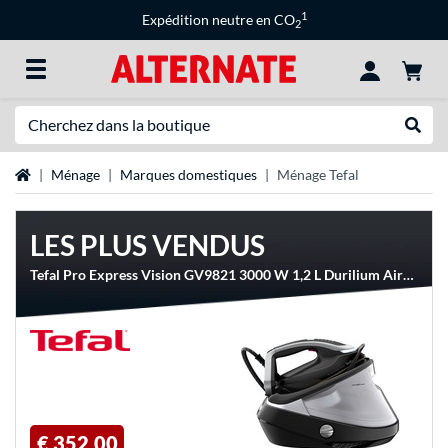
1
Expédition neutre en CO
2
Recherche
Recher
Page d'accueil
Ménage
Marques domestiques
Ménage Tefal
LES PLUS VENDUS
Tefal Pro Express Vision GV9821 3000 W 1,2 L Durilium AirGlide Autoclean soleplate Noir, Argent, Centrales à vapeur
€ 352,00