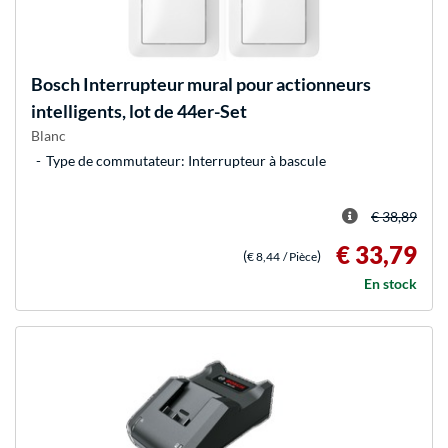
Bosch
Interrupteur mural pour actionneurs
intelligents, lot de 44er-Set
Blanc
Type de commutateur: Interrupteur à bascule
€ 38,89
€ 33,79
(
)
€ 8,44
/ Pièce
En stock