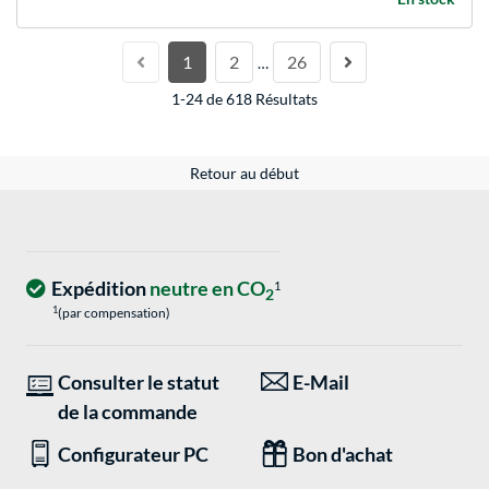
1
2
26
…
1-24 de 618 Résultats
Retour au début
Expédition
neutre en CO
1
2
1
(par compensation)
Consulter le statut
E-Mail
de la commande
Configurateur PC
Bon d'achat