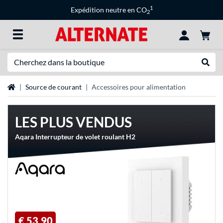
1
Expédition neutre en CO
2
Recherche
Recher
Page d'accueil
Source de courant
Accessoires pour alimentation
LES PLUS VENDUS
Aqara Interrupteur de volet roulant H2
€ 53,90