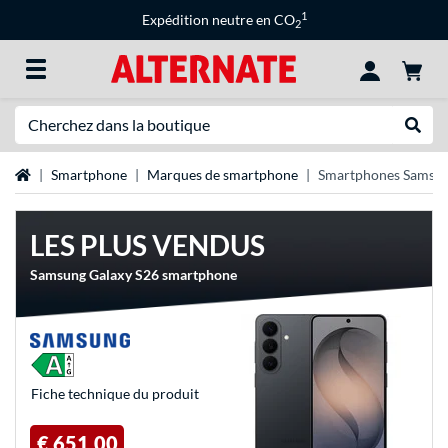
1
Expédition neutre en CO
2
Recherche
Recher
Page d'accueil
Smartphone
Marques de smartphone
Smartphones Samsu
LES PLUS VENDUS
Samsung Galaxy S26 smartphone
Fiche technique du produit
€ 651,00