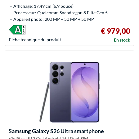
Affichage: 17,49 cm (6,9 pouce)
Processeur: Qualcomm Snapdragon 8 Elite Gen 5
Appareil photo: 200 MP + 50 MP + 50 MP
€ 979,00
Fiche technique du produit
En stock
Samsung
Galaxy S26 Ultra smartphone
Violâtre | 512 Go | Android 16 | Dual-SIM