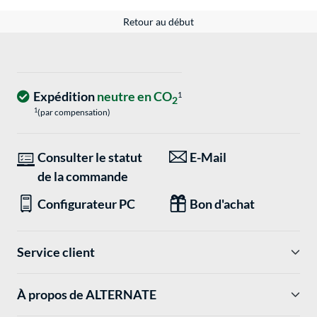
Retour au début
Expédition
neutre en CO
1
2
1
(par compensation)
Consulter le statut
E-Mail
de la commande
Configurateur PC
Bon d'achat
Service client
À propos de ALTERNATE