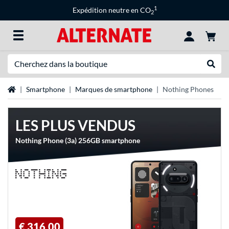
1
Expédition neutre en CO
2
Recherche
Recher
Page d'accueil
Smartphone
Marques de smartphone
Nothing Phones
LES PLUS VENDUS
Nothing Phone (3a) 256GB smartphone
€ 316,00