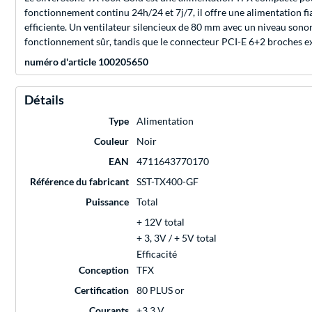
fonctionnement continu 24h/24 et 7j/7, il offre une alimentation fia
efficiente. Un ventilateur silencieux de 80 mm avec un niveau sono
fonctionnement sûr, tandis que le connecteur PCI-E 6+2 broches ex
numéro d'article 100205650
Détails
Type
Alimentation
Couleur
Noir
EAN
4711643770170
Référence du fabricant
SST-TX400-GF
Puissance
Total
+ 12V total
+ 3, 3V / + 5V total
Efficacité
Conception
TFX
Certification
80 PLUS or
Courants
+3,3 V