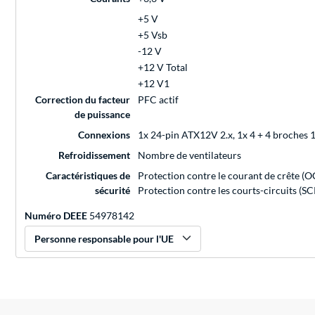
+5 V
+5 Vsb
-12 V
+12 V Total
+12 V1
Correction du facteur
PFC actif
de puissance
Connexions
1x 24-pin ATX12V 2.x, 1x 4 + 4 broches 1
Refroidissement
Nombre de ventilateurs
Caractéristiques de
Protection contre le courant de crête (O
sécurité
Protection contre les courts-circuits (SC
Numéro DEEE
54978142
Personne responsable pour l'UE