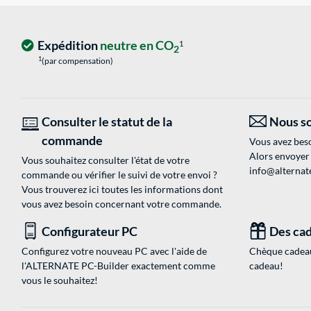
Expédition
neutre en CO
1
2
1
(par compensation)
Consulter le statut de la
Nous so
commande
Vous avez beso
Alors envoyer
Vous souhaitez consulter l'état de votre
info@alternate
commande ou vérifier le suivi de votre envoi ?
Vous trouverez ici toutes les informations dont
vous avez besoin concernant votre commande.
Configurateur PC
Des cad
Configurez votre nouveau PC avec l'aide de
Chèque cadeau
l'ALTERNATE PC-Builder exactement comme
cadeau!
vous le souhaitez!