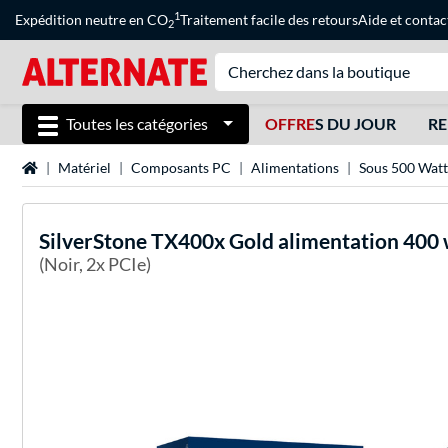
1
Expédition neutre en CO
Traitement facile des retours
Aide
et
contac
2
Toutes les catégories
OFFRE
S DU JOUR
RE
Page d'accueil
Matériel
Composants PC
Alimentations
Sous 500 Watt
SilverStone
TX400x Gold alimentation 400 
(Noir, 2x PCIe)