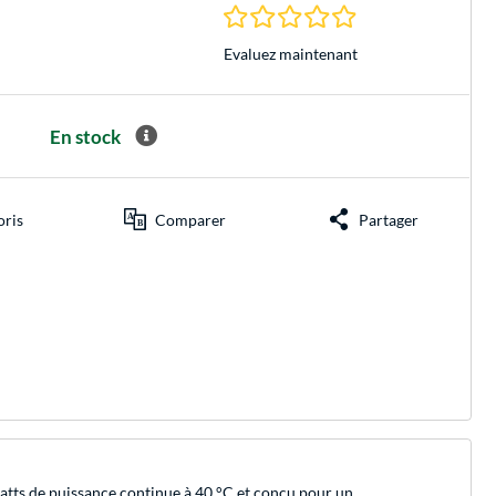
0.0 Étoiles à 0 Évalu
Evaluez maintenant
En stock
oris
Comparer
Partager
tts de puissance continue à 40 °C et conçu pour un