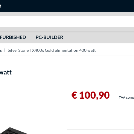
t
Recherche
FURBISHED
PC-BUILDER
s
SilverStone TX400x Gold alimentation 400 watt
watt
€ 100,90
TVA compri