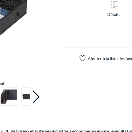
Détails
Ajouter à la liste des fav
nal.
r PC de bureau et systèmes industriels économes en espace. Avec 400 wa