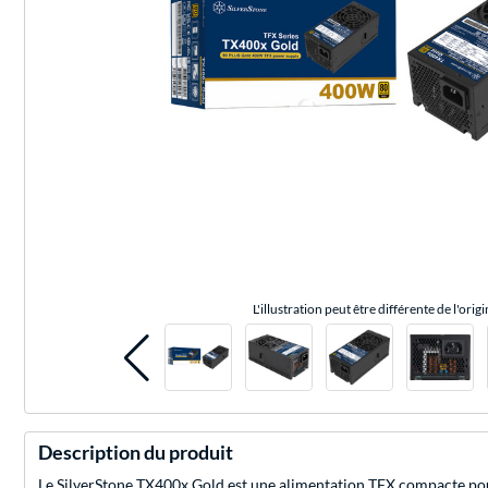
L'illustration peut être différente de l'origi
Description du produit
Le SilverStone TX400x Gold est une alimentation TFX compacte pou