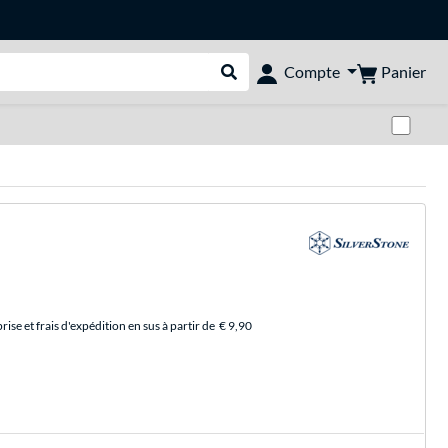
Panier
Compte
Rechercher dans le shop
Pas
se et frais d'expédition en sus à partir de
€ 9,90