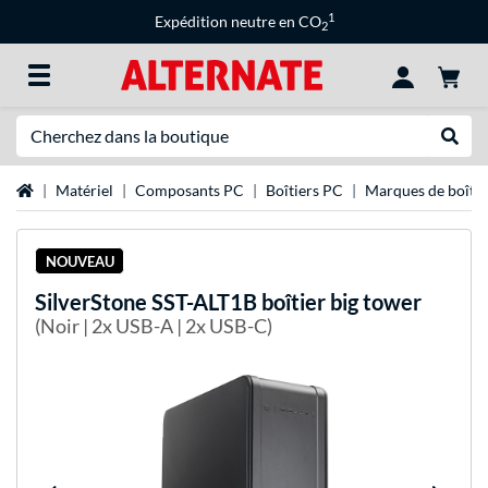
1
Expédition neutre en CO
2
Recherche
Recher
Page d'accueil
Matériel
Composants PC
Boîtiers PC
Marques de boîtie
NOUVEAU
SilverStone
SST-ALT1B boîtier big tower
(Noir | 2x USB-A | 2x USB-C)