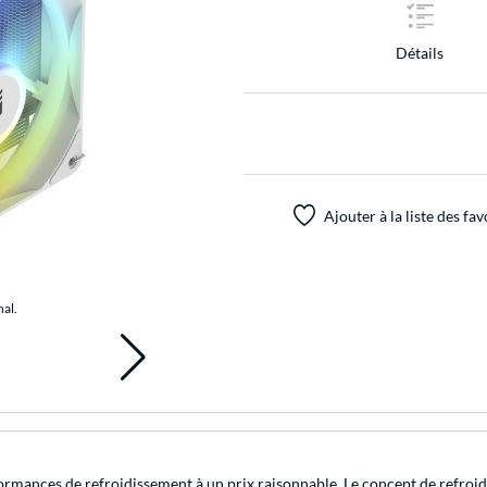
Détails
Ajouter à la liste des fav
nal.
formances de refroidissement à un prix raisonnable. Le concept de refroid