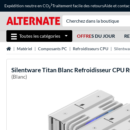
1
Expédition neutre en CO
Traitement facile des retours
Aide
et
contac
2
Toutes les catégories
OFFRE
S DU JOUR
RE
Page d'accueil
Matériel
Composants PC
Refroidisseurs CPU
Silentwa
Silentware
Titan Blanc Refroidisseur CPU 
(Blanc)