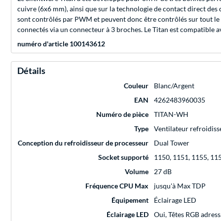
cuivre (6x6 mm), ainsi que sur la technologie de contact direct des
sont contrôlés par PWM et peuvent donc être contrôlés sur tout le 
connectés via un connecteur à 3 broches. Le Titan est compatible av
numéro d'article 100143612
Détails
Couleur
Blanc/Argent
EAN
4262483960035
Numéro de pièce
TITAN-WH
Type
Ventilateur refroidis
Conception du refroidisseur de processeur
Dual Tower
Socket supporté
1150, 1151, 1155, 11
Volume
27 dB
Fréquence CPU Max
jusqu'à Max TDP
Équipement
Éclairage LED
Éclairage LED
Oui, Têtes RGB adress