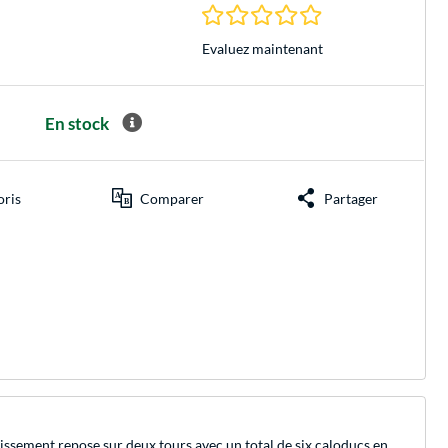
0.0 Étoiles à 0 Évalu
Evaluez maintenant
En stock
oris
Comparer
Partager
issement repose sur deux tours avec un total de six caloducs en