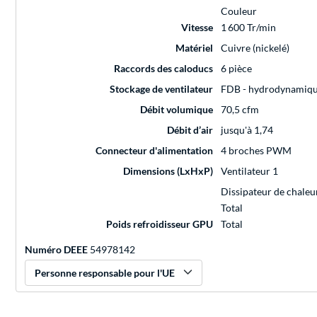
Couleur
Vitesse
1 600 Tr/min
Matériel
Cuivre (nickelé)
Raccords des caloducs
6 pièce
Stockage de ventilateur
FDB - hydrodynamiqu
Débit volumique
70,5 cfm
Débit d’air
jusqu'à 1,74
Connecteur d'alimentation
4 broches PWM
Dimensions (LxHxP)
Ventilateur 1
Dissipateur de chaleu
Total
Poids refroidisseur GPU
Total
Numéro DEEE
54978142
Personne responsable pour l'UE