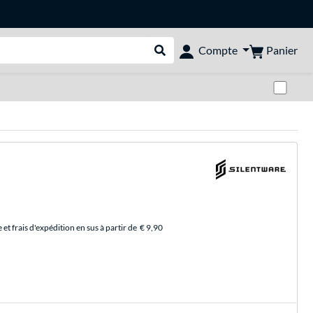
Panier
Compte
Rechercher dans le shop
Pas
et frais d'expédition en sus à partir de
€ 9,90