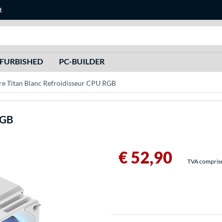
t
Recherche
FURBISHED
PC-BUILDER
re Titan Blanc Refroidisseur CPU RGB
RGB
€ 52,90
TVA comprise 