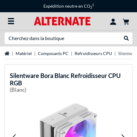
1
Expédition neutre en CO
2
Recherche
Recher
Page d'accueil
Matériel
Composants PC
Refroidisseurs CPU
Silentwar
Silentware
Bora Blanc Refroidisseur CPU
RGB
(Blanc)