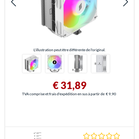
L'illustration peut être différente de l'original.
€ 31,89
TVA comprise et frais d'expédition en sus à partir de
€ 9,90
0.0 Étoile