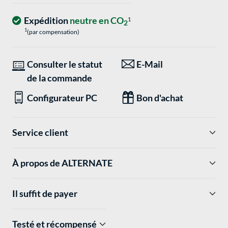
Expédition
neutre en CO
1
2
1
(par compensation)
Consulter le statut
E-Mail
de la commande
Configurateur PC
Bon d'achat
Service client
À propos de ALTERNATE
Il suffit de payer
Testé et récompensé