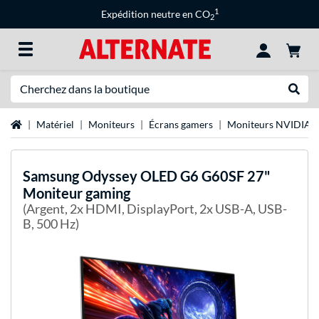
1
Expédition neutre en CO
2
Recherche
Recher
Page d'accueil
Matériel
Moniteurs
Écrans gamers
Moniteurs NVIDIA 
Samsung
Odyssey OLED G6 G60SF 27"
Moniteur gaming
(Argent, 2x HDMI, DisplayPort, 2x USB-A, USB-
B, 500 Hz)