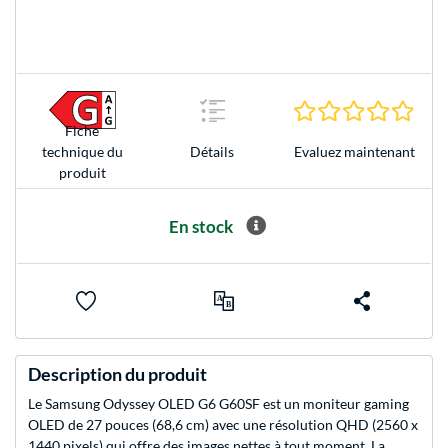
0.0 É
Fiche
Evaluez maintenant
technique du
Détails
produit
En stock
Description du produit
Le Samsung Odyssey OLED G6 G60SF est un moniteur gaming
OLED de 27 pouces (68,6 cm) avec une résolution QHD (2560 x
1440 pixels) qui offre des images nettes à tout moment. La