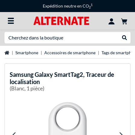
1
Expédition neutre en CO
2
Recherche
Recher
Page d'accueil
Smartphone
Accessoires de smartphone
Tags de smartpho
Samsung
Galaxy SmartTag2, Traceur de
localisation
(Blanc, 1 pièce)