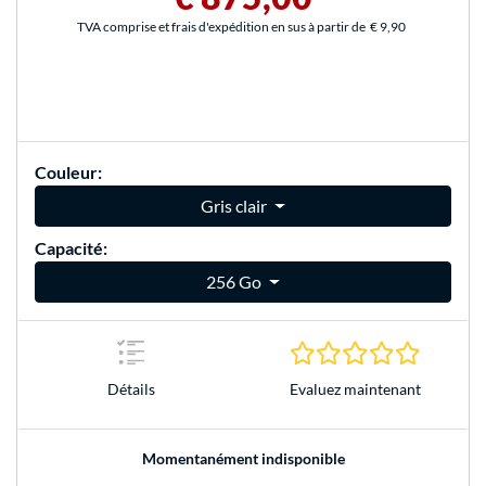
TVA comprise et frais d'expédition en sus à partir de
€ 9,90
Couleur:
Gris clair
Capacité:
256 Go
0.0 Étoile
Evaluez maintenant
Détails
Momentanément indisponible