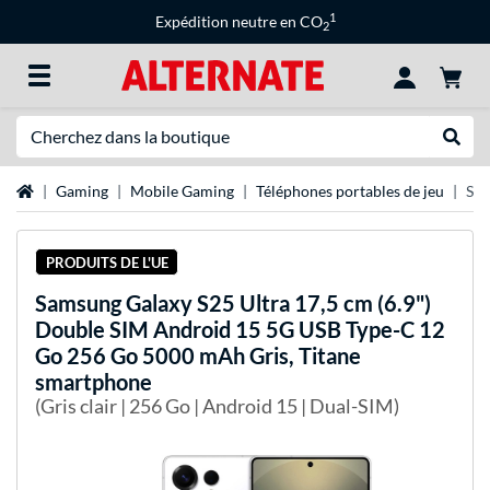
1
Expédition neutre en CO
2
Recherche
Recher
Page d'accueil
Gaming
Mobile Gaming
Téléphones portables de jeu
Sam
PRODUITS DE L'UE
Samsung
Galaxy S25 Ultra 17,5 cm (6.9")
Double SIM Android 15 5G USB Type-C 12
Go 256 Go 5000 mAh Gris, Titane
smartphone
(Gris clair | 256 Go | Android 15 | Dual-SIM)