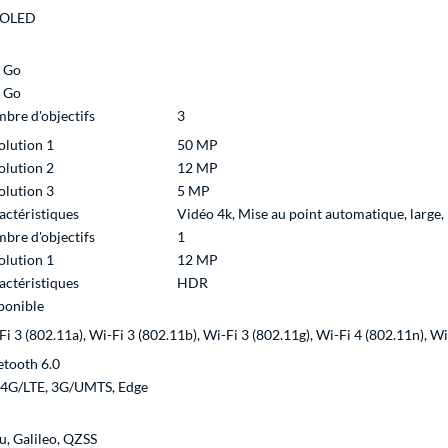
OLED
 Go
 Go
bre d'objectifs
3
olution 1
50 MP
olution 2
12 MP
olution 3
5 MP
actéristiques
Vidéo 4k, Mise au point automatique, large
bre d'objectifs
1
olution 1
12 MP
actéristiques
HDR
ponible
Fi 3 (802.11a), Wi-Fi 3 (802.11b), Wi-Fi 3 (802.11g), Wi-Fi 4 (802.11n), Wi
etooth 6.0
 4G/LTE, 3G/UMTS, Edge
, Galileo, QZSS