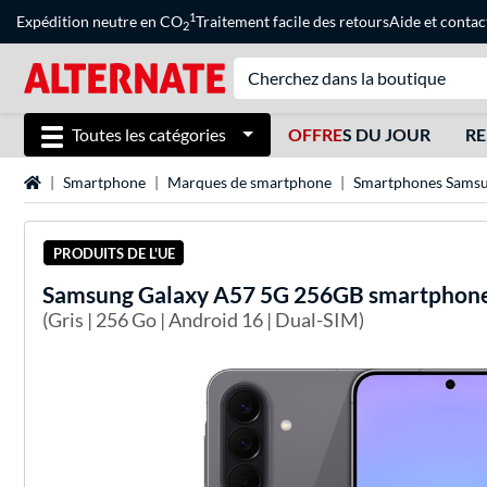
1
Expédition neutre en CO
Traitement facile des retours
Aide
et
contac
2
Toutes les catégories
OFFRE
S DU JOUR
RE
Page d'accueil
Smartphone
Marques de smartphone
Smartphones Sams
PRODUITS DE L'UE
Samsung
Galaxy A57 5G 256GB smartphon
(Gris | 256 Go | Android 16 | Dual-SIM)