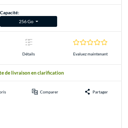
Capacité:
256 Go
0.0 Étoiles 
Evaluez maintenant
Détails
e de livraison en clarification
oris
Comparer
Partager