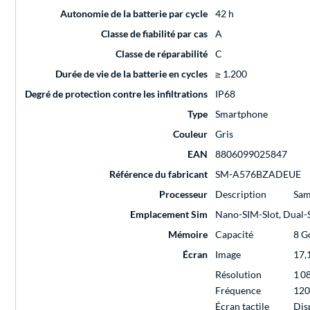
Autonomie de la batterie par cycle
42 h
Classe de fiabilité par cas
A
Classe de réparabilité
C
Durée de vie de la batterie en cycles
≥ 1.200
Degré de protection contre les infiltrations
IP68
Type
Smartphone
Couleur
Gris
EAN
8806099025847
Référence du fabricant
SM-A576BZADEUE
Processeur
Description
Sam
Emplacement Sim
Nano-SIM-Slot, Dual-
Mémoire
Capacité
8 G
Écran
Image
17,
Résolution
1 0
Fréquence
120
Écran tactile
Dis