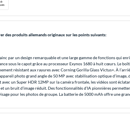
té-
ues
rer des produits allemands originaux sur les points suivants:
vainc par un design remarquable et une large gamme de fonctions qui enr
nce sous le capot grâce au processeur Exynos 1680 à huit cœurs. Le boîtie
ment résistant aux rayures avec Corning Gorilla Glass Victus+. À l’arrièr
ppareil photo grand angle de 50 MP avec stabilisation optique d’image, d
 Et avec un Super HDR 12MP sur la caméra frontale, les vidéos sont éclata
et un bruit d’image réduit. Des fonctionnalités d’IA pionnières permetten
visage pour les photos de groupe. La batterie de 5000 mAh offre une gr