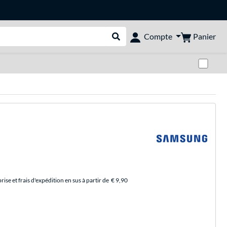
Panier
Compte
Rechercher dans le shop
Pas
se et frais d'expédition en sus à partir de
€ 9,90