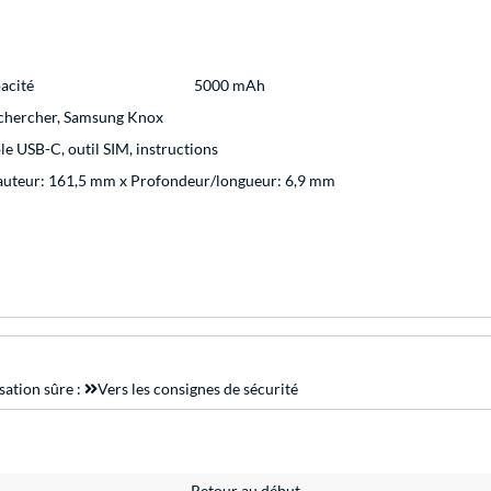
acité
5000 mAh
echercher, Samsung Knox
le USB-C, outil SIM, instructions
auteur: 161,5 mm x Profondeur/longueur: 6,9 mm
sation sûre :
Vers les consignes de sécurité
Retour au début