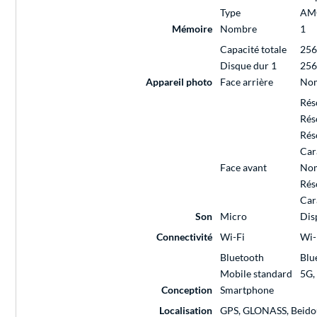
Type
AM
Mémoire
Nombre
1
Capacité totale
256
Disque dur 1
256
Appareil photo
Face arrière
Nom
Rés
Rés
Rés
Car
Face avant
Nom
Rés
Car
Son
Micro
Dis
Connectivité
Wi-Fi
Wi-
Bluetooth
Blu
Mobile standard
5G,
Conception
Smartphone
Localisation
GPS, GLONASS, Beidou