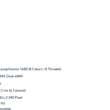
sung Exynos 1680 (8 Cœurs / 8 Threads)
SIM, Dual-eSIM
o
11 cm (6,7 pouce)
80 x 2 340 Pixel
 Hz
ponible