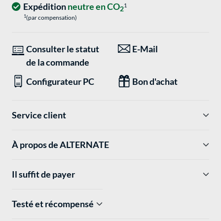
Expédition
neutre en CO
1
2
1
(par compensation)
Consulter le statut
E-Mail
de la commande
Configurateur PC
Bon d'achat
Service client
À propos de ALTERNATE
Il suffit de payer
Testé et récompensé