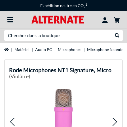
1
Expédition neutre en CO
2
Recherche
Recher
Page d'accueil
Matériel
Audio PC
Microphones
Microphone à condens
Rode Microphones
NT1 Signature, Micro
(Violâtre)