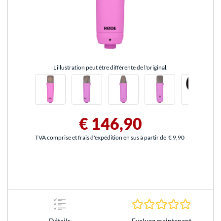
L'illustration peut être différente de l'original.
€ 146,90
TVA comprise et frais d'expédition en sus à partir de
€ 9,90
0.0 Étoile
Evaluez maintenant
Détails