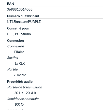
EAN
0698813014088
Numéro du fabricant
NT1SignaturePURPLE
Conseillé pour
HiFi, PC, Studio
Connexion
Connexion
Filaire
Sorties
1x XLR
Portée
6 mètre
Propriétés audio
Portée de transmission
20 Hz - 20 kHz
Impédance nominale
100 Ohm