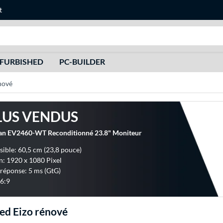
t
Recherche
FURBISHED
PC-BUILDER
nové
LUS VENDUS
an EV2460-WT Reconditionné 23.8" Moniteur
sible: 60,5 cm (23,8 pouce)
n: 1920 x 1080 Pixel
réponse: 5 ms (GtG)
6:9
ed Eizo rénové