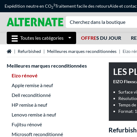
1
Expédition neutre en CO
Traitement facile des retours
Aide
et
contac
2
Toutes les catégories
OFFRE
S DU JOUR
RE
Page d'accueil
Refurbished
Meilleures marques reconditionnées
Eizo ré
Meilleures marques reconditionnées
LES P
Eizo rénové
EIZO Flexsc
Apple remise à neuf
Surface vi
Dell reconditionné
Résolutio
HP remise à neuf
Temps de 
Format: 1
Lenovo remise à neuf
Fujitsu rénové
Refurbish
Microsoft reconditionné