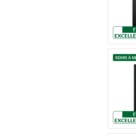
É
EXCELL
REMIS À N
É
EXCELL