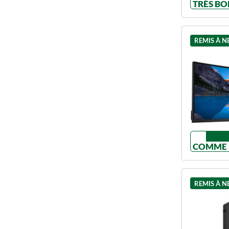
TRÈS BO
REMIS À N
COMME 
REMIS À N