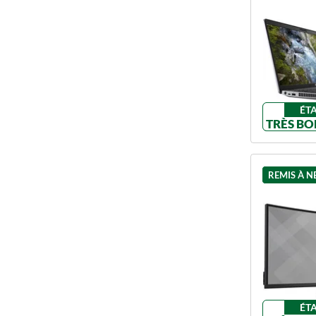
ÉT
TRÈS BO
REMIS À N
ÉT