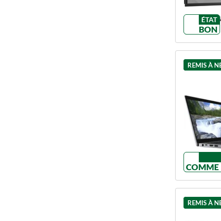
ÉTAT
BON
REMIS À N
COMME 
REMIS À N