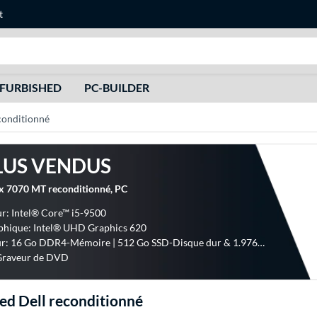
t
Recherche
FURBISHED
PC-BUILDER
conditionné
LUS VENDUS
ex 7070 MT reconditionné, PC
r: Intel® Core™ i5-9500
phique: Intel® UHD Graphics 620
Disque dur: 16 Go DDR4-Mémoire | 512 Go SSD-Disque dur & 1.9765625 To SATA-Disque dur
 Graveur de DVD
ed Dell reconditionné