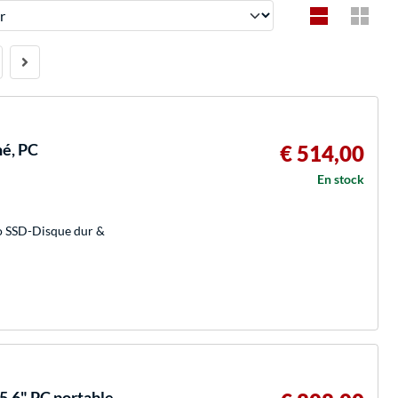
é, PC
€ 514,00
En stock
o SSD-Disque dur &
5.6" PC portable