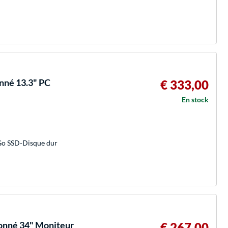
onné 13.3" PC
€ 333,00
En stock
Go SSD-Disque dur
onné 34" Moniteur
€ 267,00