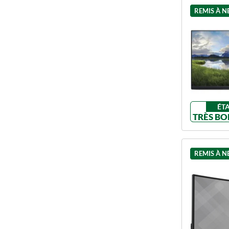
REMIS À N
ÉT
TRÈS BO
REMIS À N