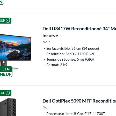
N
EUF
Dell
U3417W Reconditionné 34" Mo
incurvé
Noir
Surface visible: 86 cm (34 pouce)
Résolution: 3440 x 1440 Pixel
Temps de réponse: 5 ms (GtG)
Format: 21:9
ÉTAT
NEUF
EUF
Dell
OptiPlex 5090 MFF Reconditio
Noir
Processeur: Intel® Core™ i7-11700T