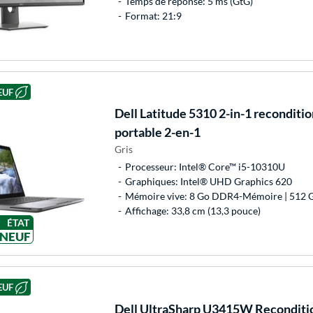
Temps de réponse: 5 ms (GtG)
Format: 21:9
EUF
Dell
Latitude 5310 2-in-1 reconditi
portable 2-en-1
Gris
Processeur: Intel® Core™ i5-10310U
Graphiques: Intel® UHD Graphics 620
Mémoire vive: 8 Go DDR4-Mémoire | 512 
Affichage: 33,8 cm (13,3 pouce)
ÉTAT
NEUF
EUF
Dell
UltraSharp U3415W Reconditi