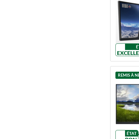
É
EXCELL
REMIS À N
ÉTAT