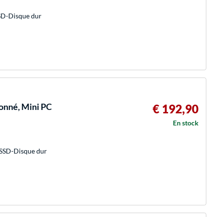
SD-Disque dur
onné, Mini PC
€ 192,90
En stock
 SSD-Disque dur