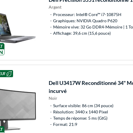
Argent
Processeur: Intel® Core™ i7-10875H
Graphiques: NVIDIA Quadro P620
Mémoire vive: 32 Go DDR4-Mémoire | 1 To
Affichage: 39,6 cm (15,6 pouce)
AT
N
EUF
Dell
U3417W Reconditionné 34" Mo
incurvé
Noir
Surface visible: 86 cm (34 pouce)
Résolution: 3440 x 1440 Pixel
Temps de réponse: 5 ms (GtG)
Format: 21:9
AT