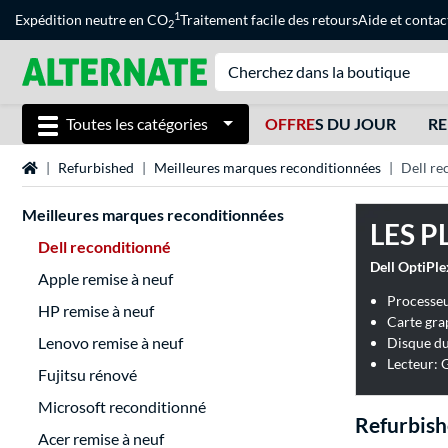
1
Expédition neutre en CO
Traitement facile des retours
Aide
et
contac
2
Toutes les catégories
OFFRE
S DU JOUR
RE
Page d'accueil
Refurbished
Meilleures marques reconditionnées
Dell re
Meilleures marques reconditionnées
LES P
Dell reconditionné
Dell OptiPl
Apple remise à neuf
Processeu
HP remise à neuf
Carte gra
Lenovo remise à neuf
Lecteur:
Fujitsu rénové
Microsoft reconditionné
Refurbish
Acer remise à neuf