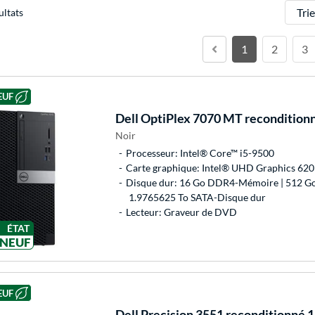
Trier
ultats
1
2
3
EUF
Dell
OptiPlex 7070 MT reconditionn
Noir
Processeur: Intel® Core™ i5-9500
Carte graphique: Intel® UHD Graphics 620
Disque dur: 16 Go DDR4-Mémoire | 512 G
1.9765625 To SATA-Disque dur
Lecteur: Graveur de DVD
ÉTAT
NEUF
EUF
Dell
Precision 3551 reconditionné 1