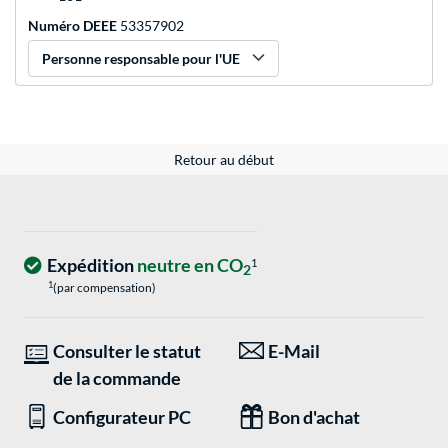
Numéro DEEE
53357902
Personne responsable pour l'UE
Retour au début
Expédition
neutre en CO
1
2
1
(par compensation)
Consulter le statut
E-Mail
de la commande
Configurateur PC
Bon d'achat