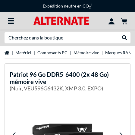
1
Expédition neutre en CO
2
Recherche
Recher
Page d'accueil
Matériel
Composants PC
Mémoire vive
Marques RAM
Patriot
96 Go DDR5-6400 (2x 48 Go)
mémoire vive
(Noir, VEU596G6432K, XMP 3.0, EXPO)