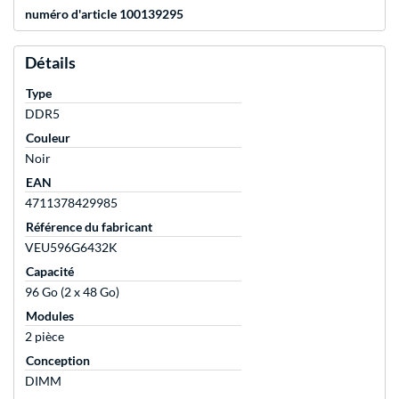
numéro d'article 100139295
Détails
Type
DDR5
Couleur
Noir
EAN
4711378429985
Référence du fabricant
VEU596G6432K
Capacité
96 Go (2 x 48 Go)
Modules
2 pièce
Conception
DIMM