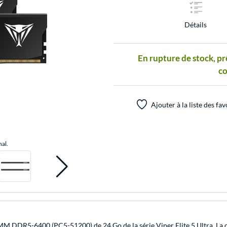
Détails
En rupture de stock, pr
c
Ajouter à la liste des fav
nal.
DDR5-6400 (PC5-51200) de 24 Go de la série Viper Elite 5 Ultra. La cap