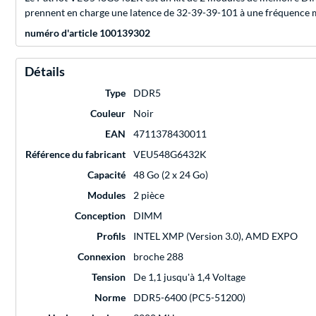
prennent en charge une latence de 32-39-39-101 à une fréquence m
numéro d'article 100139302
Détails
Type
DDR5
Couleur
Noir
EAN
4711378430011
Référence du fabricant
VEU548G6432K
Capacité
48 Go (2 x 24 Go)
Modules
2 pièce
Conception
DIMM
Profils
INTEL XMP (Version 3.0), AMD EXPO
Connexion
broche 288
Tension
De 1,1 jusqu'à 1,4 Voltage
Norme
DDR5-6400 (PC5-51200)