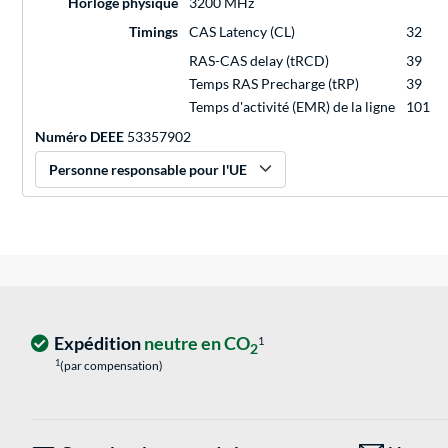
Horloge physique
3200 MHz
Timings
CAS Latency (CL)
32
RAS-CAS delay (tRCD)
39
Temps RAS Precharge (tRP)
39
Temps d'activité (EMR) de la ligne
101
Numéro DEEE
53357902
Personne responsable pour l'UE
Expédition
neutre en CO
1
2
1
(par compensation)