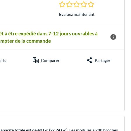
0.0 Étoiles à 0 Évalu
Evaluez maintenant
êt à être expédié dans 7-12 jours ouvrables à
ompter de la commande
oris
Comparer
Partager
acité totale est de 48 Go (2x 24 Go). Les modules à 288 broches