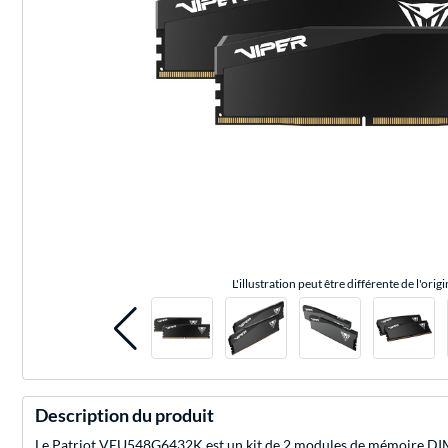
L'illustration peut être différente de l'origi
Description du produit
Le Patriot VEU548G6432K est un kit de 2 modules de mémoire DIMM 