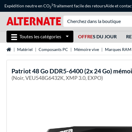
1
Expédition neutre en CO
Traitement facile des retours
Aide
et
contac
2
Toutes les catégories
OFFRE
S DU JOUR
RE
Page d'accueil
Matériel
Composants PC
Mémoire vive
Marques RAM
Patriot
48 Go DDR5-6400 (2x 24 Go) mémoi
(Noir, VEU548G6432K, XMP 3.0, EXPO)