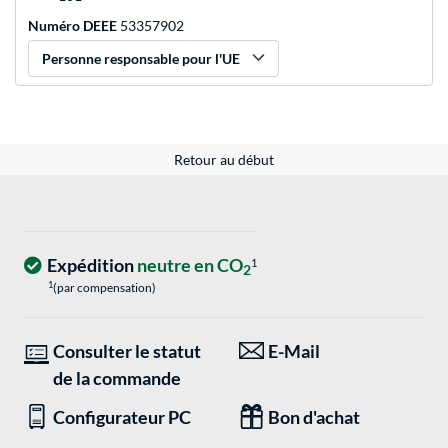
Numéro DEEE
53357902
Personne responsable pour l'UE
Retour au début
Expédition
neutre en CO
1
2
1
(par compensation)
Consulter le statut
E-Mail
de la commande
Configurateur PC
Bon d'achat