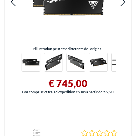
L'illustration peut être différente de l'original.
€ 745,00
TVA comprise et frais d'expédition en sus à partir de
€ 9,90
0.0 Étoile