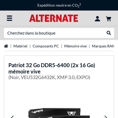
1
Expédition neutre en CO
2
Recherche
Recher
Page d'accueil
Matériel
Composants PC
Mémoire vive
Marques RAM
Patriot
32 Go DDR5-6400 (2x 16 Go)
mémoire vive
(Noir, VEU532G6432K, XMP 3.0, EXPO)