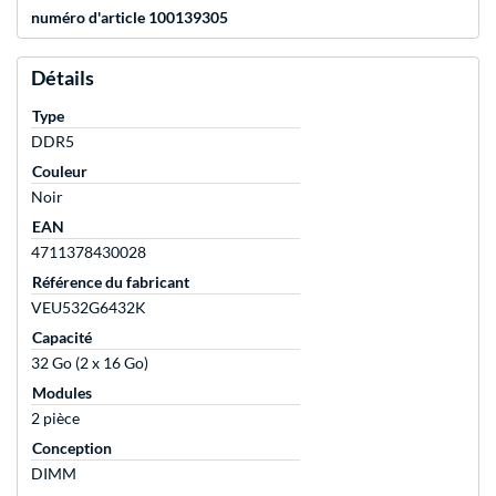
numéro d'article 100139305
Détails
Type
DDR5
Couleur
Noir
EAN
4711378430028
Référence du fabricant
VEU532G6432K
Capacité
32 Go (2 x 16 Go)
Modules
2 pièce
Conception
DIMM