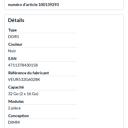
numéro d'article 100139293
Détails
Type
DDR5
Couleur
Noir
EAN
4711378430158
Référence du fabricant
VEUR532G6028K
Capacité
32 Go (2 x 16 Go)
Modules
2 pièce
Conception
DIMM