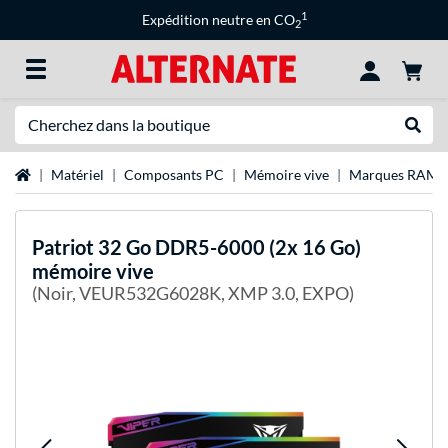
1
Expédition neutre en CO
2
Recherche
Recher
Page d'accueil
Matériel
Composants PC
Mémoire vive
Marques RAM
Patriot
32 Go DDR5-6000 (2x 16 Go)
mémoire vive
(Noir, VEUR532G6028K, XMP 3.0, EXPO)