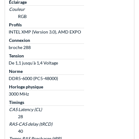
Éclairage
Couleur
RGB
Profils
INTEL XMP (Version 3.0), AMD EXPO
Connexion
broche 288
Tension
De 1,1 jusqu'à 1,4 Voltage
Norme
DDR5-6000 (PC5-48000)
Horloge physique
3000 MHz
Timings
CAS Latency (CL)
28
RAS-CAS delay (tRCD)
40
Temps RAS Precharge (tRP)