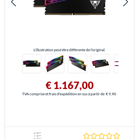
L'illustration peut être différente de l'original.
€ 1.167,00
TVA comprise et frais d'expédition en sus à partir de
€ 9,90
0.0 Étoile