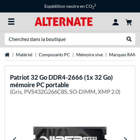
1
Expédition neutre en CO
2
Recherche
Recher
Page d'accueil
Matériel
Composants PC
Mémoire vive
Marques RAM
Patriot
32 Go DDR4-2666 (1x 32 Go)
mémoire PC portable
(Gris, PVS432G266C8S, SO-DIMM, XMP 2.0)