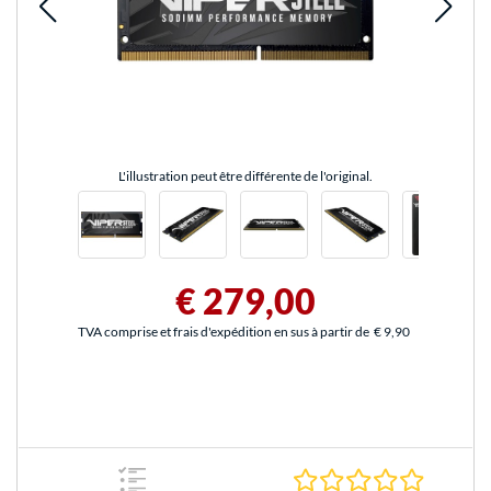
L'illustration peut être différente de l'original.
€ 279,00
TVA comprise et frais d'expédition en sus à partir de
€ 9,90
0.0 Étoile