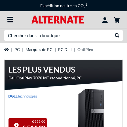
1
Expédition neutre en CO
2
Recherche
Recher
Page d'accueil
PC
Marques de PC
PC Dell
OptiPlex
LES PLUS VENDUS
Dell OptiPlex 7070 MT reconditionné, PC
€ 555,00