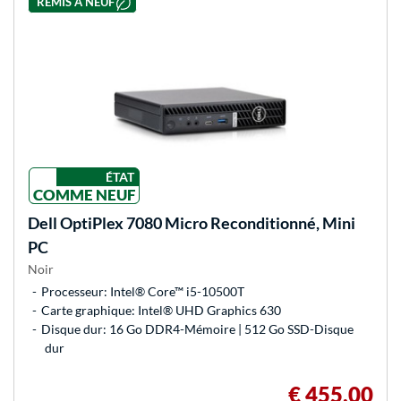
REMIS À NEUF
ÉTAT
COMME NEUF
Dell
OptiPlex 7080 Micro Reconditionné, Mini
PC
Noir
Processeur: Intel® Core™ i5-10500T
Carte graphique: Intel® UHD Graphics 630
Disque dur: 16 Go DDR4-Mémoire | 512 Go SSD-Disque
dur
€ 455,00