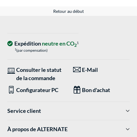
Retour au début
Expédition
neutre en CO
1
2
1
(par compensation)
Consulter le statut
E-Mail
de la commande
Configurateur PC
Bon d'achat
Service client
À propos de ALTERNATE