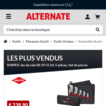
1
Expédition neutre en CO
2
Recherche
Recher
Page d'accueil
Outils
Marques d'outil
Outils Knipex
Ensemble de pince
LES PLUS VENDUS
KNIPEX Jeu de clés 00 19 55 S4, 5 pièces, Set de pinces
€ 238,90